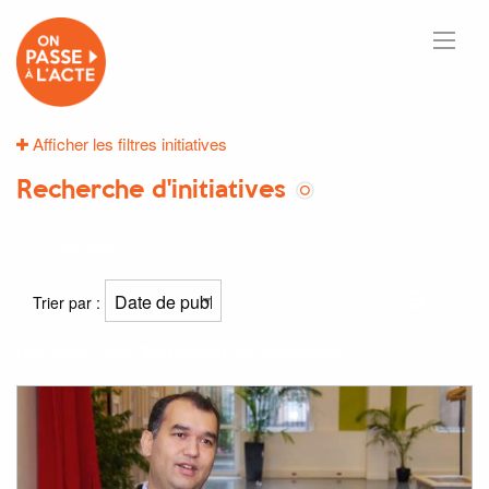
Afficher les filtres initiatives
Recherche d'initiatives
1
résultats
Trier par :
Résultat(s) pour
"Maximilien"
et
"Nayaradou"
: