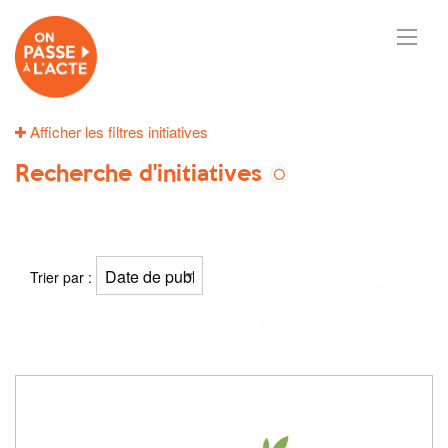
Afficher les filtres initiatives
Recherche d'initiatives
3
résultats
Trier par :
Résultat(s) pour
"Ligue"
et
"pour"
et
"protection"
et
"des"
et
"oiseaux"
: