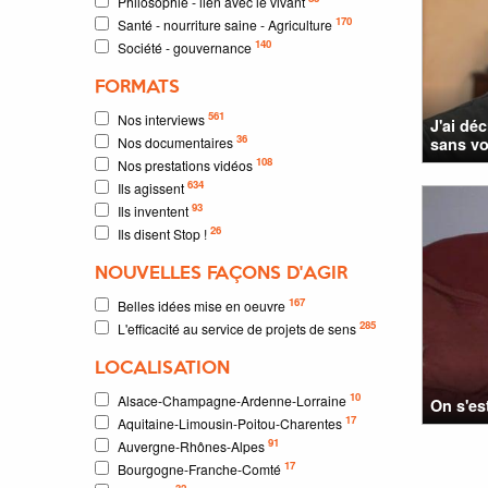
Philosophie - lien avec le vivant
170
Santé - nourriture saine - Agriculture
140
Société - gouvernance
FORMATS
561
Nos interviews
J'ai dé
36
Nos documentaires
sans vo
108
Nos prestations vidéos
634
Ils agissent
93
Ils inventent
26
Ils disent Stop !
NOUVELLES FAÇONS D'AGIR
167
Belles idées mise en oeuvre
285
L'efficacité au service de projets de sens
LOCALISATION
10
Alsace-Champagne-Ardenne-Lorraine
On s'es
17
Aquitaine-Limousin-Poitou-Charentes
91
Auvergne-Rhônes-Alpes
17
Bourgogne-Franche-Comté
32