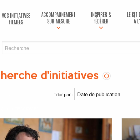
ACCOMPAGNEMENT
INSPIRER &
LE KIT
VOS INITIATIVES
SUR MESURE
FÉDÉRER
À L
FILMÉES
herche d'initiatives
ltats
Trier par :
(s) pour
"Ecoravie"
: