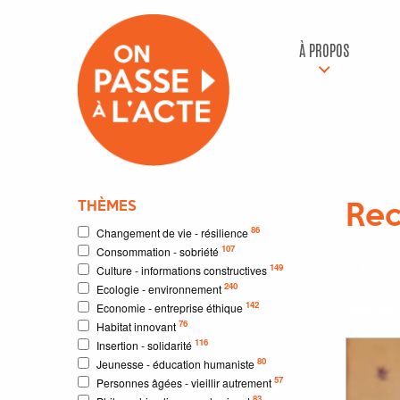
À PROPOS
THÈMES
Rec
86
Changement de vie - résilience
107
Consommation - sobriété
3
résu
149
Culture - informations constructives
240
Ecologie - environnement
142
Economie - entreprise éthique
Résultat
76
Habitat innovant
116
Insertion - solidarité
80
Jeunesse - éducation humaniste
57
Personnes âgées - vieillir autrement
83