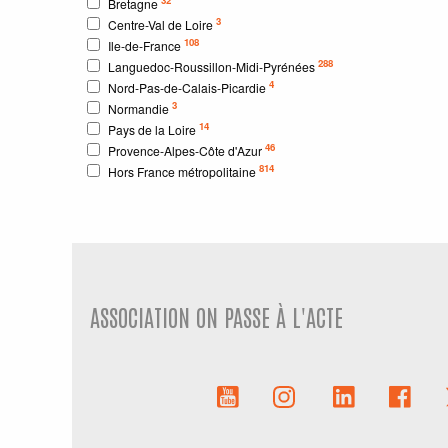
Bretagne
3
Centre-Val de Loire
108
Ile-de-France
288
Languedoc-Roussillon-Midi-Pyrénées
4
Nord-Pas-de-Calais-Picardie
3
Normandie
14
Pays de la Loire
46
Provence-Alpes-Côte d'Azur
814
Hors France métropolitaine
ASSOCIATION ON PASSE À L'ACTE