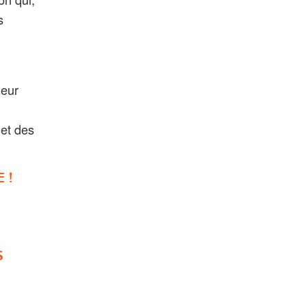
s
leur
 et des
 !
S