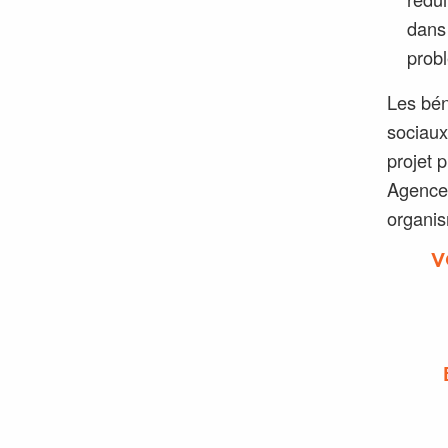
dans 
probl
Les bén
sociaux
projet 
Agences
organis
V