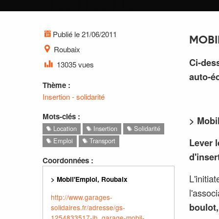
Publié le 21/06/2011
MOBIL
Roubaix
Ci-dess
13035 vues
auto-éc
Thème :
Insertion - solidarité
Mots-clés :
> Mobi
Location
Insertion
Solidarité
Lever l
Emploi
Transport
d'inser
Coordonnées :
L'initi
> Mobil'Emploi, Roubaix
l'associ
http://www.garages-
boulot,
solidaires.fr/adresse/gs-
1254833517-jh_garage-mobil-