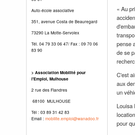
« Au pr
Auto-école associative
acciden
351, avenue Costa de Beauregard
d'embau
73290 La Motte-Servolex
transpo
pense a
Tél. 04 79 33 06 47/ Fax : 09 70 06
83 90
de se p
recherc
> Association Mobilité pour
C'est ai
l'Emploi, Mulhouse
aux dem
2 rue des Flandres
un véhi
68100 MULHOUSE
Louisa 
Tél : 03 89 31 42 83
location
Email :
mobilite.emploi@wanadoo.fr
pour qu