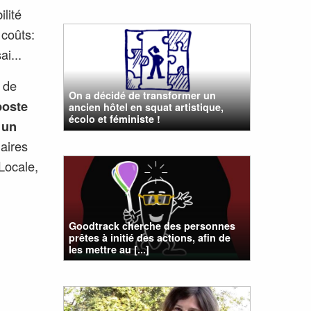
ilité
coûts:
i...
 de
On a décidé de transformer un
poste
ancien hôtel en squat artistique,
écolo et féministe !
 un
iaires
 Locale,
Goodtrack cherche des personnes
prêtes à initié des actions, afin de
les mettre au [...]