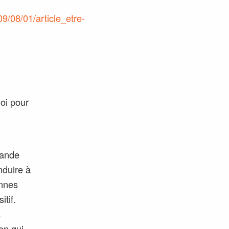
9/08/01/article_etre-
loi pour
rande
nduire à
nnes
itif.
s
on qui,