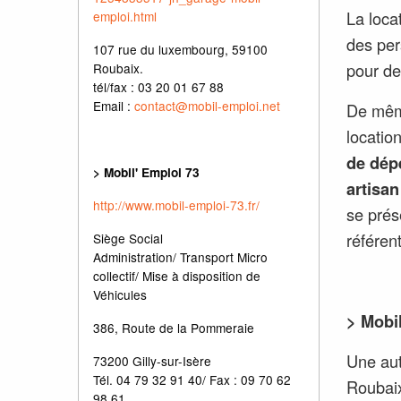
La loca
emploi.html
des per
107 rue du luxembourg, 59100
pour de
Roubaix.
tél/fax : 03 20 01 67 88
Email :
contact@mobil-emploi.net
De même
locatio
de dép
> Mobil' Emploi
73
artisan
http://www.mobil-emploi-73.fr/
se prés
référent
Siège Social
Administration/
Transport Micro
collectif/
Mise à disposition de
Véhicules
> Mobi
386, Route de la Pommeraie
Une aut
73200 Gilly-sur-Isère
Tél. 04 79 32 91 40/ Fax : 09 70 62
Roubai
98 61