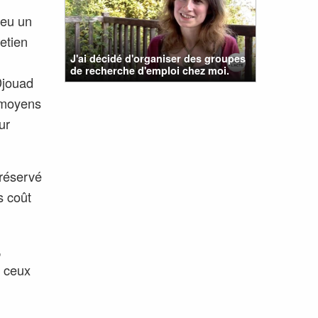
 eu un
etien
J'ai décidé d'organiser des groupes
de recherche d'emploi chez moi.
Djouad
 moyens
ur
 réservé
s coût
,
e ceux