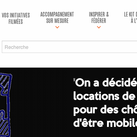
ACCOMPAGNEMENT
INSPIRER &
LE KIT
VOS INITIATIVES
SUR MESURE
FÉDÉRER
À L
FILMÉES
'
On a décidé
locations de
pour des ch
d'être mobil