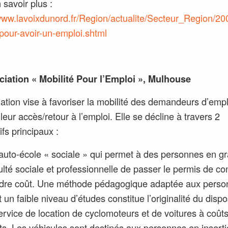
 savoir plus :
/www.lavoixdunord.fr/Region/actualite/Secteur_Region/200
pour-avoir-un-emploi.shtml
iation « Mobilité Pour l’Emploi », Mulhouse
iation vise à favoriser la mobilité des demandeurs d’emp
r leur accès/retour à l’emploi. Elle se décline à travers 2
ifs principaux :
auto-école « sociale » qui permet à des personnes en g
culté sociale et professionnelle de passer le permis de co
dre coût. Une méthode pédagogique adaptée aux perso
 un faible niveau d’études constitue l’originalité du dispos
rvice de location de cyclomoteurs et de voitures à coût
ts. Les véhicules sont destinés aux personnes en inserti