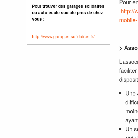
Pour en
Pour trouver des garages solidaires
http:/
ou auto-école sociale près de chez
mobile-
vous :
http://www.garages-solidaires.fr/
>
Assoc
L’assoc
facilite
disposit
Une 
diffi
moin
ayant
Un se
rédui