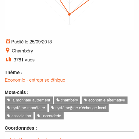
Publié le 25/09/2018
Chambéry
3781 vues
Thème :
Economie - entreprise éthique
Mots-clés :
la monnaie autrement
chambéry
économie alternative
système monétaire
système§me d'échange local
association
l'accorderie
Coordonnées :