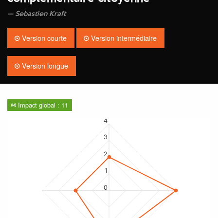
Sebastien Kraft
Version courte
Version intermédiaire
Version longue
Impact global : 11
4
3
2
1
0