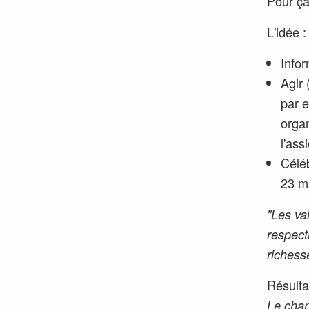
Pour ça
L'idée :
Info
Agir
par 
organ
l'ass
Célé
23 ma
"Les va
respect
richess
Résulta
Le chan