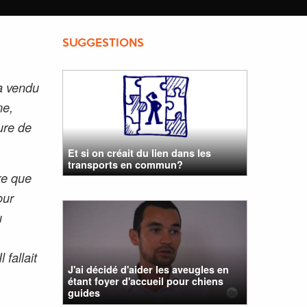
SUGGESTIONS
a vendu
me,
ture de
Et si on créait du lien dans les
transports en commun?
re que
our
u
 fallait
J'ai décidé d'aider les aveugles en
étant foyer d'accueil pour chiens
guides