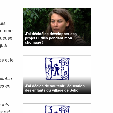
ces
s comme
J'ai décidé de développer des
tueuse
projets utiles pendant mon
chômage !
qu'à
s et le
itable
es en
J’ai décidé de soutenir l'éducation
des enfants du village de Seko
ents.
s est