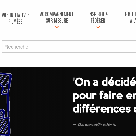
ACCOMPAGNEMENT
INSPIRER &
LE KIT
VOS INITIATIVES
SUR MESURE
FÉDÉRER
À L
FILMÉES
'
On a décidé
pour faire e
différences
Ganneval/Frédéric