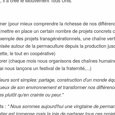
, il a créé le Mouvement Tous Unis.
rmer (pour mieux comprendre la richesse de nos différen
 (mettre en place un certain nombre de projets concret
exemple des projets transgénérationnels, une chaîne ver
isée autour de la permaculture depuis la production jus
iette, le tout en coopérative)
brer (chaque mois nous organisons des chaînes humaine
i nous lançons un festival de la fraternité,...)
leurs sont simples: partage, construction d'un monde équ
ueux de son environnement et transformer nos différenc
es plutôt qu'en crainte ou peur."
ts :
" Nous sommes aujourd'hui une vingtaine de perman
tier est immense mais la joie de partager tous ces projet