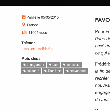
Publié le 05/05/2015
FAVO
France
Pour Fr
11004 vues
l'idée 
Thème :
accéléra
Insertion - solidarité
ce qui f
Mots-clés :
Frédéric
engagement
paix
lien social
la fin 
solidarité
Tous Unis
citoyenneté
recréer
nouveau
engageme
de tout