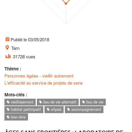
Publié le 03/05/2018
Tarn
31728 vues
Thème :
Personnes âgées - vieillir autrement
L'efficacité au service de projets de sens
Mots-clés :
vieillissement
lieu de vie alternatif
lieu de vie
habitat participatif
ehpad
accompagnement
bien-être