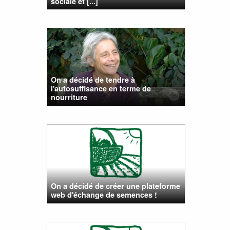
sociale et [...]
On a décidé de tendre à
l'autosuffisance en terme de
nourriture
On a décidé de créer une plateforme
web d'échange de semences !