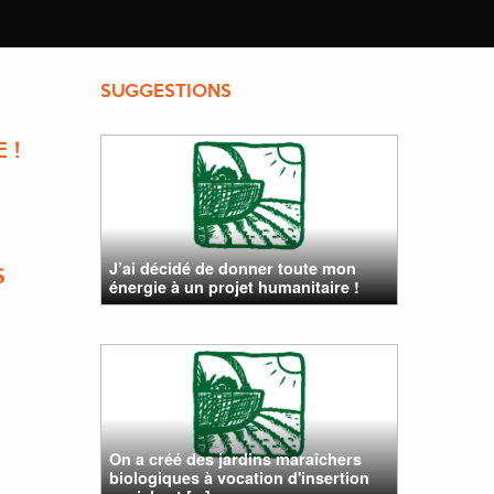
SUGGESTIONS
 !
J’ai décidé de donner toute mon
S
énergie à un projet humanitaire !
On a créé des jardins maraîchers
biologiques à vocation d'insertion