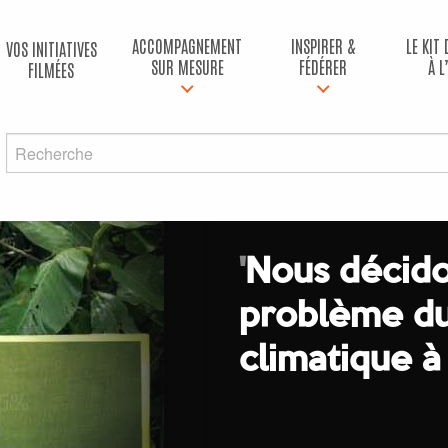
ACCOMPAGNEMENT
INSPIRER &
LE KIT
VOS INITIATIVES
SUR MESURE
FÉDÉRER
À L
FILMÉES
'
Nous décido
problème du
climatique à