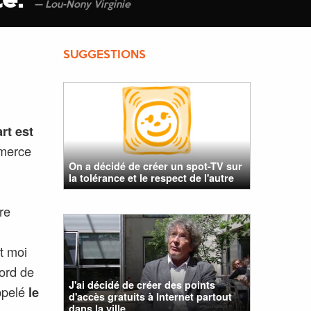
té.
'
Lou-Nony Virginie
SUGGESTIONS
art est
mmerce
On a décidé de créer un spot-TV sur
la tolérance et le respect de l'autre
re
t moi
bord de
J'ai décidé de créer des points
appelé
le
d'accès gratuits à Internet partout
dans la ville