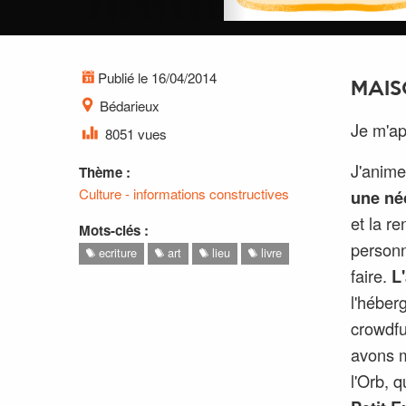
Publié le 16/04/2014
MAIS
Bédarieux
Je m'ap
8051 vues
J'anime
Thème :
Culture - informations constructives
une né
et la re
Mots-clés :
personn
ecriture
art
lieu
livre
faire.
L
l'héber
crowdfu
avons m
l'Orb, 