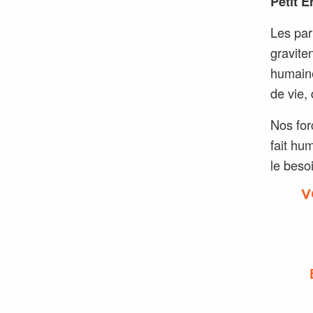
Petit E
Les par
gravite
humaine
de vie,
Nos for
fait hu
le beso
V