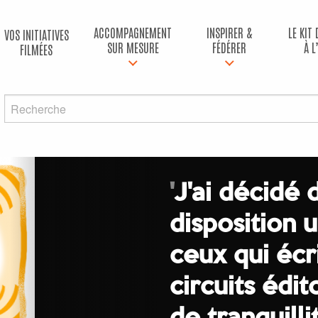
ACCOMPAGNEMENT
INSPIRER &
LE KIT
VOS INITIATIVES
SUR MESURE
FÉDÉRER
À L
FILMÉES
'
J'ai décidé 
disposition 
ceux qui écr
circuits édit