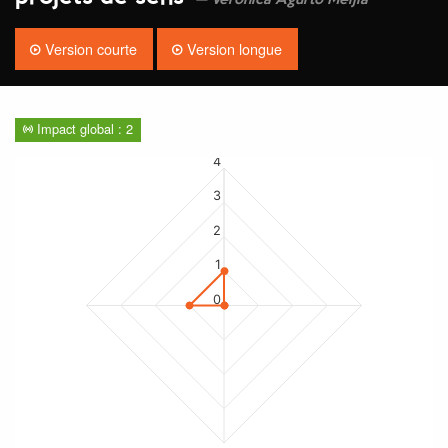
Véronica Agurto Meijia
Version courte
Version longue
Impact global : 2
4
3
2
1
0