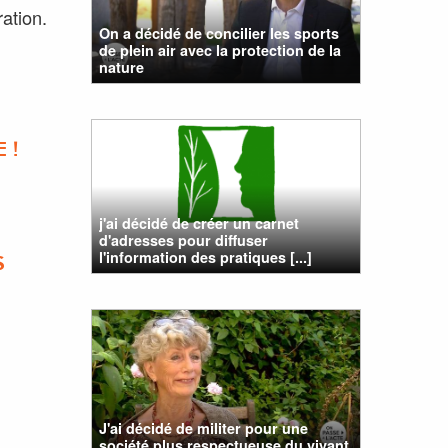
ation.
On a décidé de concilier les sports
de plein air avec la protection de la
nature
 !
j'ai décidé de créer un carnet
d'adresses pour diffuser
l'information des pratiques [...]
S
J'ai décidé de militer pour une
société plus respectueuse du vivant