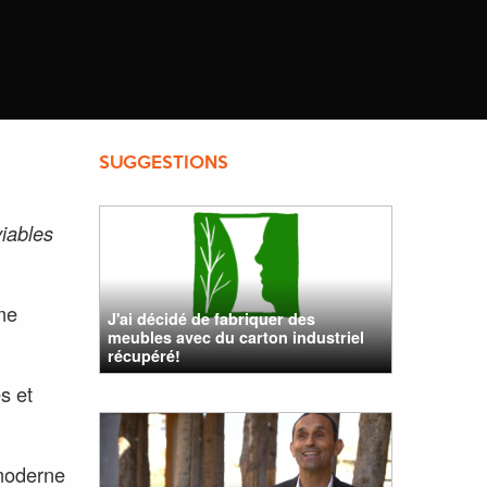
SUGGESTIONS
iables
ome
J'ai décidé de fabriquer des
meubles avec du carton industriel
récupéré!
es et
 moderne