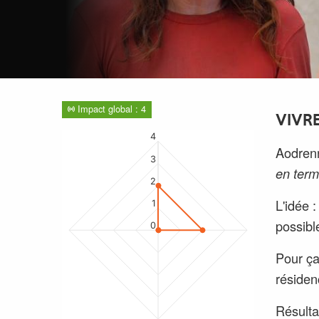
Impact global : 4
VIVR
4
Aodrenn
3
en term
2
L'idée 
1
possible
0
Pour ça,
résiden
Résulta