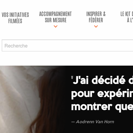
ACCOMPAGNEMENT
INSPIRER &
LE KIT
VOS INITIATIVES
SUR MESURE
FÉDÉRER
À L
FILMÉES
'
J'ai décidé 
pour expéri
montrer que 
Aodrenn Van Horn