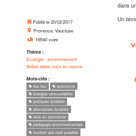
dans un
Un témo
Publié le 20/02/2017
Provence, Vaucluse
19540 vues
V
Thème :
Ecologie - environnement
Belles idées mise en oeuvre
Mots-clés :
éco lieu
autonomie
énergies renouvelables
pratiques durables
alternatives durables
vivre en autonomie
pédagogie environnementale
montrer que c'est possible